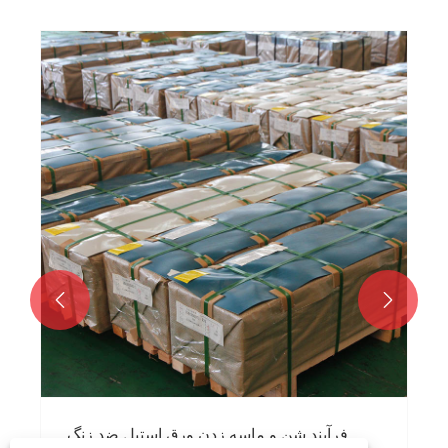


فرآیند شن و ماسه زدن ورق استیل ضد زنگ