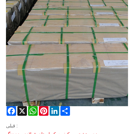
Facebook
X
WhatsApp
Pinterest
LinkedIn
Share
قبلی :