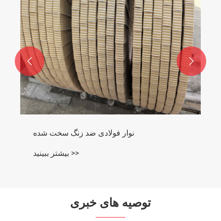


نوار فولادی ضد زنگ سخت شده
بیشتر ببینید >>
توصیه های خبری