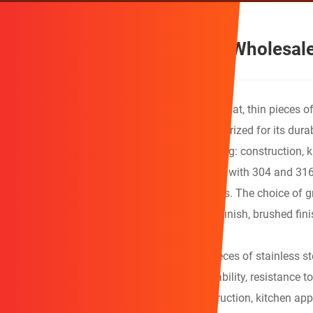
Stainless Steel Sheet Direct Wholesal
Qihong
high quality Stainless steel sheets are flat, thin pieces 
amounts of other elements. Stainless steel is prized for its dura
in various industries and applications, including: construction, 
Stainless steel sheets
come in various grades, with 304 and 316
resistant and suitable for marine environments. The choice of gr
also vary, with options like a bright annealed finish, brushed fin
foils to thicker plates.
Qihong Stainless steel sheets are flat, thin pieces of stainless 
elements. Stainless steel is prized for its durability, resistance
industries and applications, including: construction, kitchen app