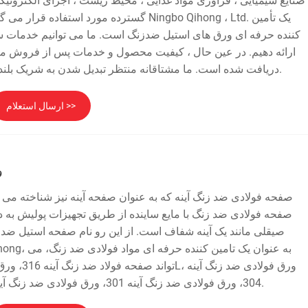
صنایع شیمیایی ، فرآوری مواد غذایی ، محیط زیست ، اجزای الکترونیکی
گسترده مورد استفاده قرار می گیرد. شرکت فولاد ض
کننده حرفه ای ورق های استیل ضدزنگ است. ما می توانیم خدمات 
ارائه دهیم. در عین حال ، کیفیت محصول و خدمات پس از فروش م
دریافت شده است. ما مشتاقانه منتظر تبدیل شدن به شریک بلند مدت شما در چین هستیم.
ارسال استعلام >>
و
صفحه فولادی ضد زنگ آینه که به عنوان صفحه آینه نیز شناخته می
صفحه فولادی ضد زنگ با مایع ساینده از طریق تجهیزات پولیش ب
صیقلی مانند یک آینه شفاف است. از این رو نام صفحه استیل ضد
304، ورق فولادی ضد زنگ آینه 301، ورق فولادی ضد زنگ آینه 201 و غیره را ارائه دهد.