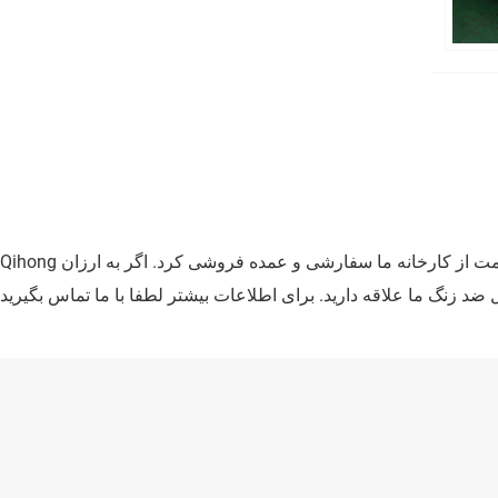
Qihong یکی از تولید کنندگان و تامین کنندگان حرفه ای ورق استیل ضد زنگ در چین است. کیفیت بالا ورق استیل ضد زنگ را می توان با بهترین قیمت از کارخانه ما سفارشی و عمده فروشی کرد. اگر به ارزان