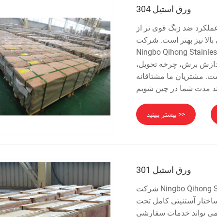
ورق استیل 304
ی است، عملکرد ضد زنگ قوی تر از
 برابر دمای بالا نیز بهتر است. شرکت
Ning. یک تامین کننده حرفه ای ورق فولادی ضد زنگ 304
الی، فن آوری پردازش برش، چرخه تحویل،
. مشتریان ما مشتاقانه
بیشتر ببینید >>
ورق استیل 301
شرکت Ningbo Qihong Stainless Steel Co., Ltd. متخصص در ورق فولاد ضد زنگ دقیق است،
پایدار با ساختار آستنیتی کامل تحت
 می تواند خدمات سفارشی