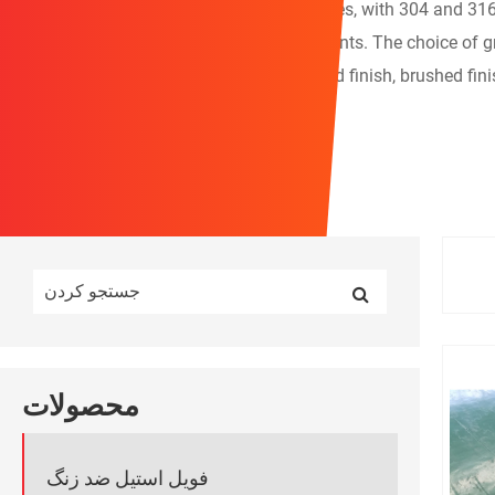
Stainless steel sheets come in various grades, with 304 and 31
resistant and suitable for marine environments. The choice of gr
also vary, with options like a bright annealed finish, brushed fin
foils to thicker plates.
محصولات
فویل استیل ضد زنگ