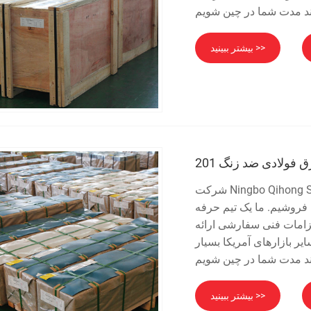
بیشتر ببینید >>
 فولادی ضد زنگ 201
شرکت Ningbo Qihong Stainless Steel Co., Ltd. متخصص در ورق فولادی ضد زنگ دقیق
 می فروشیم. ما یک تیم حرفه
لزامات فنی سفارشی ارائه
ر بازارهای آمریکا بسیار
بیشتر ببینید >>