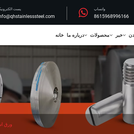
واتساپ
پست الکترونی
nfo@qhstainlesssteel.com
8615968996166
دن
خبر
محصولات
درباره ما
خانه
ورق اس