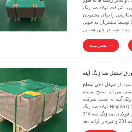
 و سایر زمینه ها به طور
د زنگ Ningbo Qihong ، Ltd. یک تأمین
سفارشی را برای مشتریان
ا توسط مشتریان به خوبی
بیشتر ببینید >>
رق استیل ضد زنگ آینه
 شود، از صیقل دادن سطح
ه دست می آید. سطح صفحه
 زنگ آینه ای است. شرکت
فولاد ضد زنگ Ningbo Qihong، به عنوان یک تامین کننده حرفه ای مواد فولادی ضد زنگ، می
تواند صفحه فولاد ضد زنگ آینه 316، ورق فولادی ضد زنگ آینه 316L، ورق فولادی ضد زنگ آینه