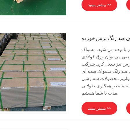
بیشتر ببینید >>
ی ضد زنگ برس خورده
ز نامیده می شود. مسواک
یعنی می توان ورق فولادی
رکت Ningbo Qihong Stainless Steel Co., Ltd. یک
ی ضد زنگ مسواک شده ای
توانیم محصولات سفارشی
انه منتظر همکاری طولانی
مدت با شما هستیم.
بیشتر ببینید >>