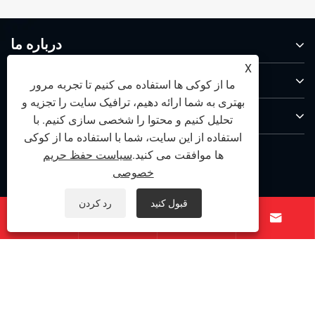
درباره ما
X
محصولات
ما از کوکی ها استفاده می کنیم تا تجربه مرور
بهتری به شما ارائه دهیم، ترافیک سایت را تجزیه و
با ما تماس بگیرید
تحلیل کنیم و محتوا را شخصی سازی کنیم. با
استفاده از این سایت، شما با استفاده ما از کوکی
ما را دنبال کنید
ها موافقت می کنید.
سیاست حفظ حریم
خصوصی
قبول کنید
رد کردن




کپی رایت © 2025 Ningbo Qihong Steel Steel Steel ، آموزشی
ویبولیتین - پین رو به پایین فولاد ضد زنگ ، فولاد ضد زنگ دقیق ،