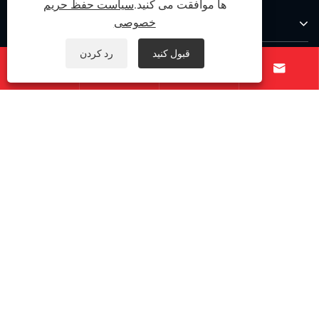
ها موافقت می کنید.
سیاست حفظ حریم
درباره ما
خصوصی
قبول کنید
رد کردن
محصولات




با ما تماس بگیرید
ما را دنبال کنید
کپی رایت © 2025 Ningbo Qihong Steel Steel Steel ، آموزشی
ویبولیتین - پین رو به پایین فولاد ضد زنگ ، فولاد ضد زنگ دقیق ،
|
Links
اتصال فولاد ضد زنگ - کلیه حقوق محفوظ است.