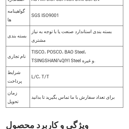
گواهینامه
SGS ISO9001
ها
بسته بندی استاندارد صنعت یا با توجه به نیاز
بسته بندی
مشتری
TISCO، POSCO، BAO Steel،
نام تجاری
TSINGSHANï¼QIYI Steel و غیره.
شرایط
L/C، T/T
پرداخت
زمان
برای تعداد سفارش با ما تماس بگیرید تا بدانید
تحویل
ویژگی و کاربرد محصول