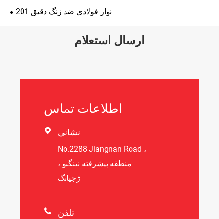
نوار فولادی ضد زنگ دقیق 201
ارسال استعلام
اطلاعات تماس

نشانی
No.2288 Jiangnan Road ،
منطقه پیشرفته نینگبو ،
ژجیانگ

تلفن