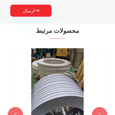
ارسال

محصولات مرتبط

