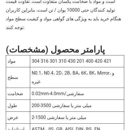
است و مواد با ضخامت یکسان متفاوت است. تفاوت قیمت
تولید کنندگان حتی 10000 یوان / تن است، بنابراین کاربران
هنگام خرید باید به ویژگی های گواهی مواد و کیفیت سطح مواد
توجه کنند.
پارامتر محصول (مشخصات)
304 316 301 310 430 201 400 420 421
مواد
N0.1، N0.4، 2D، 2B، BA، 6K، 8K، Mirror، و
سطح
غیره
0.02mm-4.0mm/سفارشی
ضخامت
200-3500 میلی متر یا سفارشی
طول
2-1500 میلی متر یا سفارشی
عرض
ASTM، JIS، GB، AISI، DIN، BS، EN
استاندارد