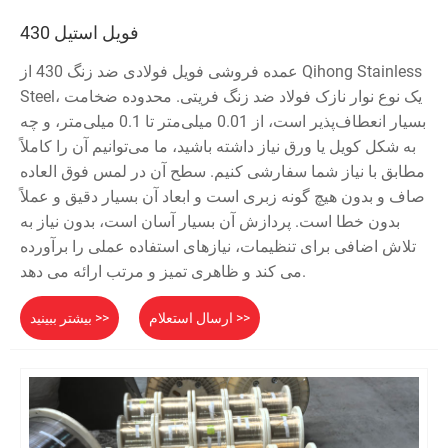
فویل استیل 430
عمده فروشی فویل فولادی ضد زنگ 430 از Qihong Stainless
Steel، یک نوع نوار نازک فولاد ضد زنگ فریتی. محدوده ضخامت
بسیار انعطاف‌پذیر است، از 0.01 میلی‌متر تا 0.1 میلی‌متر، و چه
به شکل کویل یا ورق نیاز داشته باشید، ما می‌توانیم آن را کاملاً
مطابق با نیاز شما سفارشی کنیم. سطح آن در لمس فوق العاده
صاف و بدون هیچ گونه زبری است و ابعاد آن بسیار دقیق و عملاً
بدون خطا است. پردازش آن بسیار آسان است، بدون نیاز به
تلاش اضافی برای تنظیمات، نیازهای استفاده عملی را برآورده
می کند و ظاهری تمیز و مرتب ارائه می دهد.
ارسال استعلام >>
بیشتر ببینید >>